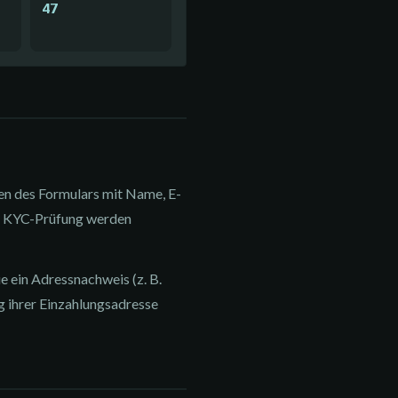
47
len des Formulars mit Name, E-
er KYC-Prüfung werden
e ein Adressnachweis (z. B.
 ihrer Einzahlungsadresse