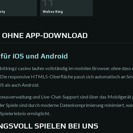
11
nty
Walrus King
N OHNE APP-DOWNLOAD
für iOS und Android
 bitkingz casino laufen vollständig im mobilen Browser, ohne dass
 Die responsive HTML5-Oberfläche passt sich automatisch an Sm
OS als auch Android.
onusverwaltung und Live-Chat-Support sind über das Mobilgerät 
er Spiele sind durch moderne Datenkomprimierung minimiert, wa
Spielerlebnis ermöglicht.
SVOLL SPIELEN BEI UNS