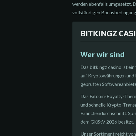
werden ebenfalls umgesetzt. Di
vollständigen Bonusbedingunge
BITKINGZ CAS
Wer wir sind
Das bitkingz casino ist ei
auf Kryptowährungen und kl
geprüften Softwareanbiete
Das Bitcoin-Royalty-Them
und schnelle Krypto-Transa
Branchendurchschnitt. Spie
dem GlüStV 2026 besitzt.
Unser Sortiment reicht von