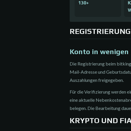
130+
K
W
REGISTRIERUNG
Konto in wenigen
Die Registrierung beim bitking
Mail-Adresse und Geburtsdatu
Auszahlungen freigegeben.
Für die Verifizierung werden e
eine aktuelle Nebenkostenabre
belegen. Die Bearbeitung dauer
KRYPTO UND FIA