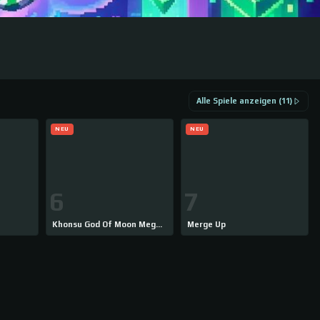
Alle Spiele anzeigen (11)
NEU
NEU
6
7
Khonsu God Of Moon Mega Fire Blaze
Merge Up