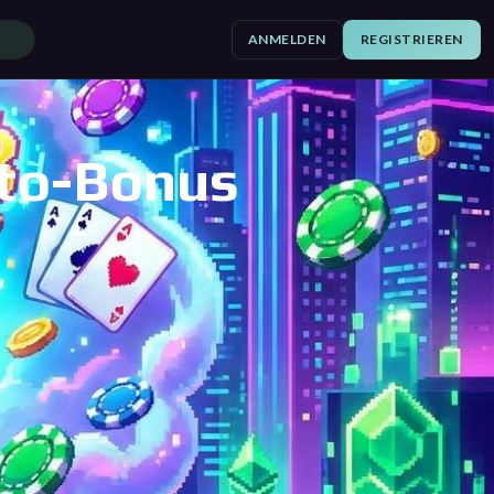
ANMELDEN
REGISTRIEREN
pto-Bonus