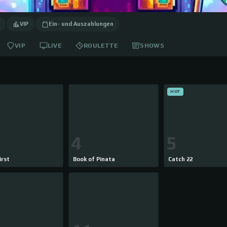
VIP
Ein- und Auszahlungen
VIP
LIVE
ROULETTE
SHOWS
HOT
4
5
irst
Book of Pinata
Catch 22