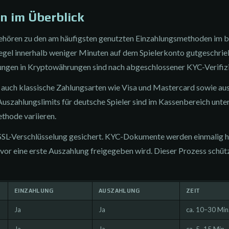
 im Überblick
hören zu den am häufigsten genutzten Einzahlungsmethoden im bi
egel innerhalb weniger Minuten auf dem Spielerkonto gutgeschri
hlungen in Kryptowährungen sind nach abgeschlossener KYC-Verifiz
auch klassische Zahlungsarten wie Visa und Mastercard sowie au
zahlungslimits für deutsche Spieler sind im Kassenbereich unter 
thode variieren.
 SSL-Verschlüsselung gesichert. KYC-Dokumente werden einmalig
vor eine erste Auszahlung freigegeben wird. Dieser Prozess schütz
EINZAHLUNG
AUSZAHLUNG
ZEIT
Ja
Ja
ca. 10–30 Min