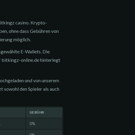
tkingz casino. Krypto-
eben, ohne dass Gebühren von
ierung möglich.
sgewählte E-Wallets. Die
bitkingz-online.de hinterlegt
 hochgeladen und von unserem
t sowohl den Spieler als auch
GEBÜHR
.
0%