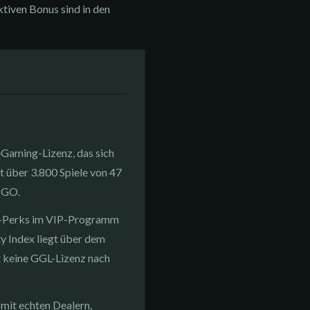
tiven Bonus sind in den
eGaming-Lizenz, das sich
t über 3.800 Spiele von 47
n GO.
to-Perks im VIP-Programm
ty Index liegt über dem
t keine GGL-Lizenz nach
mit echten Dealern,